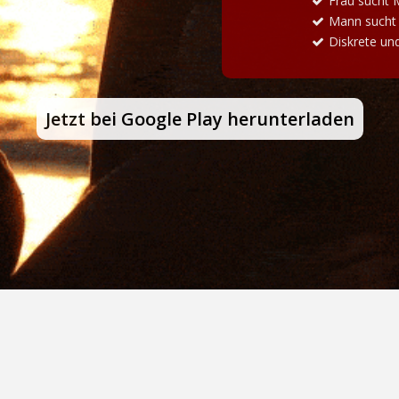
Frau sucht
Mann sucht
Diskrete un
Jetzt bei Google Play herunterladen
Impressum
Kontakt
6.
Alle Rechte vorbehalten
Sicherheits- und Schutzstandards
Dieses Portal ist ein Produkt von O'HWAYS LTD.
Eingetragener Firmensitz:
26, Spinning Wheel Way, Hackbridge, Wallington, SM67DS, England.