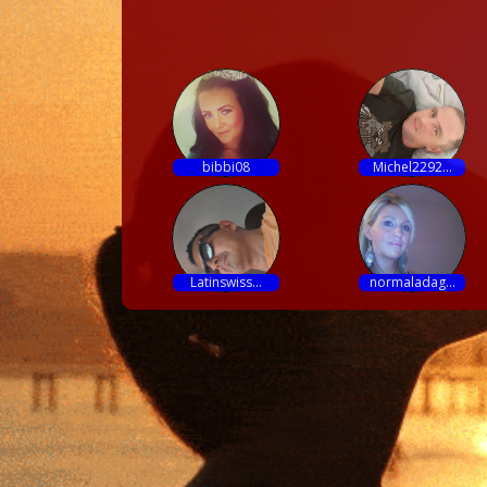
bibbi08
Michel2292...
Latinswiss...
normaladag...