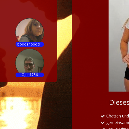
boddenbodd...
Ojoa1756
Dieses
Chatten und
gemeinsame