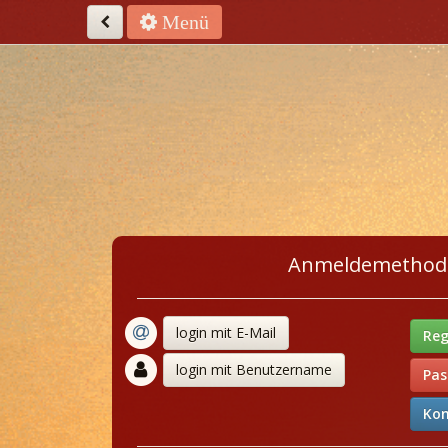
Menü
Anmeldemethod
login mit E-Mail
Reg
login mit Benutzername
Pas
Kon